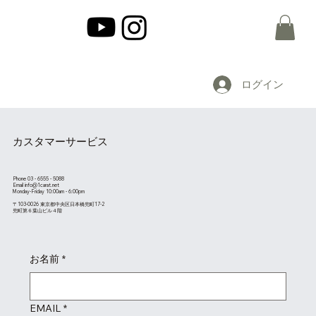
ログイン
カスタマーサービス
Phone 03 - 6555 - 5088
Email info@1carat.net
Monday-Friday 10:00am - 6:00pm
〒103-0026 東京都中央区日本橋兜町17-2
兜町第６葉山ビル４階
お名前
*
EMAIL
*