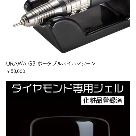
URAWA G3 ポータブルネイルマシーン
価格
￥58,000