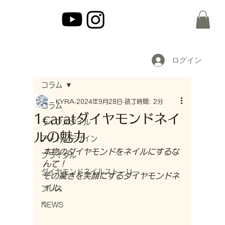
ログイン
コラム
KYRA
2024年9月28日
読了時間: 2分
コラム
1caratダイヤモンドネイ
ライフスタイル
ルの魅力
アート・デザイン
本物のダイヤモンドをネイルにするな
ブライダル
んて！
ダイヤモンドネイルストーリー
その驚きを笑顔にするダイヤモンドネ
イル。
プレス
。
NEWS