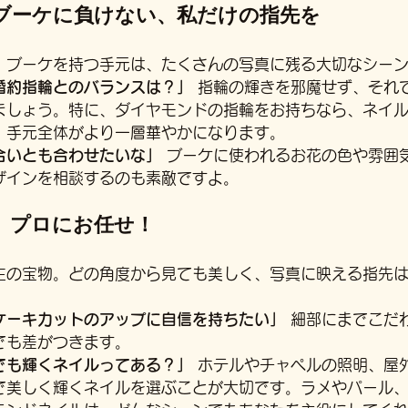
とブーケに負けない、私だけの指先を
、ブーケを持つ手元は、たくさんの写真に残る大切なシー
婚約指輪とのバランスは？」
 指輪の輝きを邪魔せず、それ
ましょう。特に、ダイヤモンドの指輪をお持ちなら、ネイ
、手元全体がより一層華やかになります。
合いとも合わせたいな」
 ブーケに使われるお花の色や雰囲
ザインを相談するのも素敵ですよ。
は、プロにお任せ！
生の宝物。どの角度から見ても美しく、写真に映える指先
ケーキカットのアップに自信を持ちたい」
 細部にまでこだ
でも差がつきます。
でも輝くネイルってある？」
 ホテルやチャペルの照明、屋
で美しく輝くネイルを選ぶことが大切です。ラメやパール