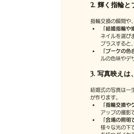
2. 輝く指輪
指輪交換の瞬間や
「結婚指輪や
ネイルを選び
プラスすると
「ブーケの色
ルの色味やデ
3. 写真映え
結婚式の写真は一
が作ります。
「指輪交換や
アップの撮影
「会場の照明
様々な光の下