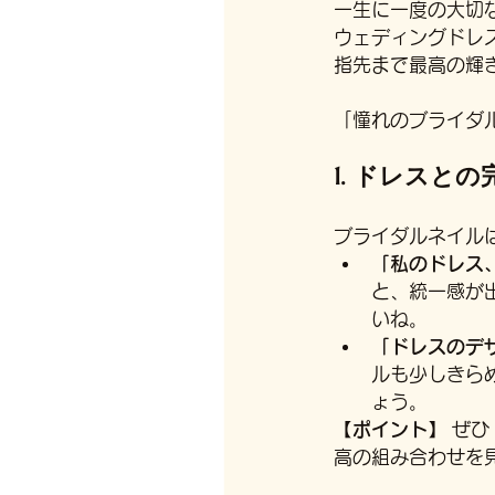
一生に一度の大切
ウェディングドレ
指先まで最高の輝
「憧れのブライダ
1. ドレスと
ブライダルネイル
「私のドレス
と、統一感が
いね。
「ドレスのデ
ルも少しきら
ょう。
【ポイント】
 ぜ
高の組み合わせを