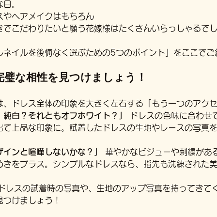
な日。
スやヘアメイクはもちろん
きでこだわりたいと願う花嫁様はたくさんいらっしゃるで
ルネイルを後悔なく選ぶための5つのポイント」をここでご
の完璧な相性を見つけましょう！
は、ドレス全体の印象を大きく左右する「もう一つのアク
、純白？それともオフホワイト？」
 ドレスの色味に合わせ
出て上品な印象に。試着したドレスの生地やレースの写真
ザインと喧嘩しないかな？」
 華やかなビジューや刺繍があ
めきをプラス。シンプルなドレスなら、指先も洗練された
ひドレスの試着時の写真や、生地のアップ写真を持ってきて
見つけましょう！