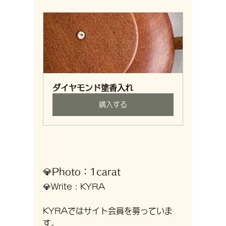
ダイヤモンド塗香入れ
購入する
💎Photo：1carat
💎Write : KYRA
KYRAではサイト会員を募っていま
す。