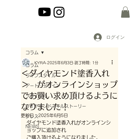
ログイン
コラム
KYRA
2025年6月3日
読了時間: 1分
コラム
＜ダイヤモンド塗香入れ
ライフスタイル
＞ がオンラインショップ
アート・デザイン
でお買い求め頂けるように
ブライダル
なりました！
ダイヤモンドネイルストーリー
更新日：
2025年6月5日
プレス
ダイヤモンド塗香入れがオンラインシ
NEWS
ョップに追加され
ご購入頂けるようになりました。